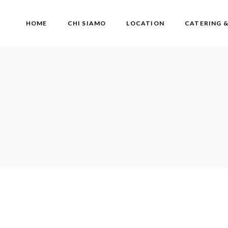
Skip
to
the
HOME
CHI SIAMO
LOCATION
CATERING 
content