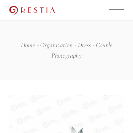
Skip
to
the
content
Home
Organization
Dress
Couple
Photography